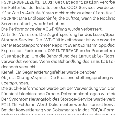
verarbe
FSCMINDBREEZE@1.1001:GetCategorization
Ein Fehler bei der Installation des COO-Services wurde b
-Aufrufe führen nicht mehr zu einer
/fsc/cmis
ClassNot
: Eine Endlosschleife, die auftrat, wenn die Nach
FSCRMP
Servern enthielt, wurde behoben.
Die Performance der ACL-Prüfung wurde verbessert.
: Die Zugriffsprüfung für das Lesen/Spe
AttrDelVersion
Storage-Service: Die JWT-Gültigkeitsdauer ist wie erwartet
Der Metadatenparameter
ist im app.du
ReportEventEx
Expression-Funktionen:
in der Parameterli
COMINTERFACE
: Um die Behandlung des
-Flags
cleanbackup
immutable
verwendet werden. Wenn die Behandlung des
immutable
dennoch versucht.
Kernel: Ein Segmentierungsfehler wurde behoben.
: Die Klassenerstellungsprüfung w
ObjectChangeAspect
übersprungen.
Die Such-Performance wurde bei der Verwendung von Cont
Für nicht blockierende Oracle-Datenbankabfragen wird ei
Der Synchronisierungsjob des Storage-Service wurde verb
-Felder in Word-Dokumenten werden korrekt konver
FILLIN
Bei der Konvertierung von Dokumenten in das PDF/A-Format