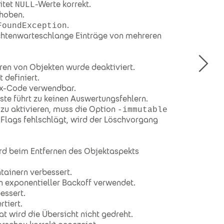
itet
-Werte korrekt.
NULL
ehoben.
.
FoundException
richtenwarteschlange Einträge von mehreren
rren von Objekten wurde deaktiviert.
 definiert.
cx-Code verwendbar.
ste führt zu keinen Auswertungsfehlern.
 zu aktivieren, muss die Option
-immutable
-Flags fehlschlägt, wird der Löschvorgang
ird beim Entfernen des Objektaspekts
ainern verbessert.
n exponentieller Backoff verwendet.
essert.
tiert.
 wird die Übersicht nicht gedreht.