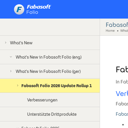
Fabasof
Home
What'
What's New
What's New in Fabasoft Folio (eng)
Fab
What's New in Fabasoft Folio (ger)
In Fa
Fabasoft Folio 2026 Update Rollup 1
Ver
Verbesserungen
Fabas
Fabas
Unterstützte Drittprodukte